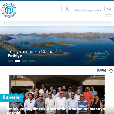
Select Language
▼
Türkiye'nin Turizm Cenneti
Fethiye
Fethiye
Yassıca Adalar
KAPAT
Haberler
Emlak ve gayrimenkul sektörünün sorunları masaya
yatırıldı