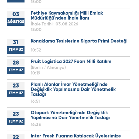
15:00
Fethiye Kaymakamlığı Milli Emlak
03
Müdürlüğü'nden İhale İlanı
AĞUSTOS
İhale Tarihi : 03.08.2026
18:00
Konaklama Tesislerine Sigorta Primi Desteği
31
TEMMUZ
10:52
Fruit Logistica 2027 Fuarı Milli Katılım
28
(Berlin / Almanya)
TEMMUZ
10:19
Planlı Alanlar İmar Yönetmeliği'nde
23
Değişiklik Yapılmasına Dair Yönetmelik
TEMMUZ
Taslağı
16:51
Otopark Yönetmeliği'nde Değişiklik
23
Yapılmasına Dair Yönetmelik Taslağı
TEMMUZ
16:35
Inter Fresh Fuarına Katılacak Üyelerimize
22