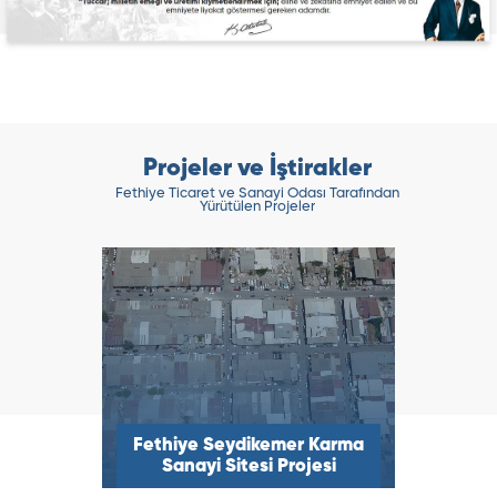
Projeler ve İştirakler
Fethiye Ticaret ve Sanayi Odası Tarafından
Yürütülen Projeler
alı
ı)
Fethiye Seydikemer Karma
TUR
esi
Sanayi Sitesi Projesi