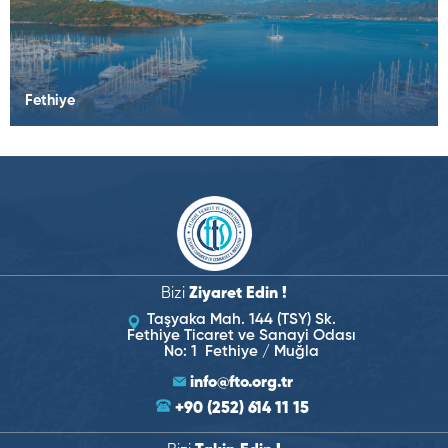
Fethiye
Bizi
Ziyaret Edin !
Taşyaka Mah. 144 (TSY) Sk.
Fethiye Ticaret ve Sanayi Odası
No: 1 Fethiye / Muğla
info@fto.org.tr
+90 (252) 614 11 15