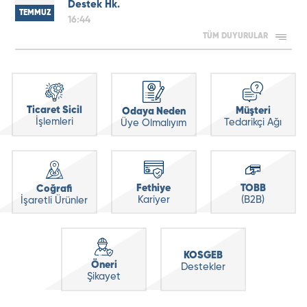
Destek Hk.
TEMMUZ
16:44
TÜM DUYURULAR
Ticaret Sicil
Müşteri
Odaya Neden
İşlemleri
Tedarikçi Ağı
Üye Olmalıyım
Fethiye
TOBB
Coğrafi
Kariyer
(B2B)
İşaretli Ürünler
KOSGEB
Öneri
Destekler
Şikayet