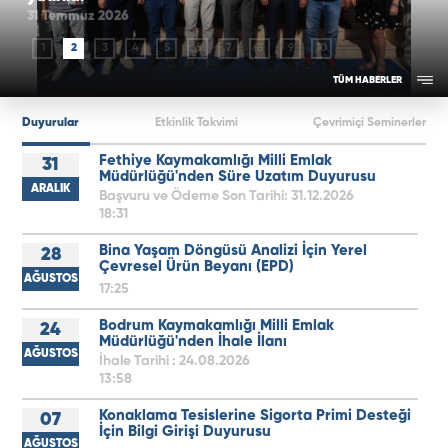
31 Temmuz 2026
1
2
3
4
5
6
7
8
9
10
TÜM HABERLER
Duyurular
Etkinlik Takvimi
Çevrimiçi Seminerler
Fethiye Kaymakamlığı Milli Emlak
31
Müdürlüğü'nden Süre Uzatım Duyurusu
ARALIK
Başvuru ve Ödeme Son Tarihi: 31.12.2026
18:31
Bina Yaşam Döngüsü Analizi İçin Yerel
28
Çevresel Ürün Beyanı (EPD)
AĞUSTOS
17:25
Bodrum Kaymakamlığı Milli Emlak
24
Müdürlüğü'nden İhale İlanı
AĞUSTOS
İhale Tarihi : 24.08.2026
13:58
Konaklama Tesislerine Sigorta Primi Desteği
07
İçin Bilgi Girişi Duyurusu
AĞUSTOS