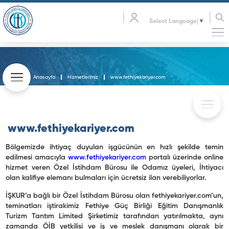
Select Language
▼
Anasayfa
Hizmetlerimiz
www.fethiyekariyer.com
www.fethiyekariyer.com
Bölgemizde ihtiyaç duyulan işgücünün en hızlı şekilde temin
edilmesi amacıyla
www.fethiyekariyer.com
portalı üzerinde online
hizmet veren Özel İstihdam Bürosu ile Odamız üyeleri, İhtiyacı
olan kalifiye elemanı bulmaları için ücretsiz ilan verebiliyorlar.
İŞKUR’a bağlı bir Özel İstihdam Bürosu olan fethiyekariyer.com’un,
teminatları iştirakimiz Fethiye Güç Birliği Eğitim Danışmanlık
Turizm Tantım Limited Şirketimiz tarafından yatırılmakta, aynı
zamanda ÖİB yetkilisi ve iş ve meslek danışmanı olarak bir