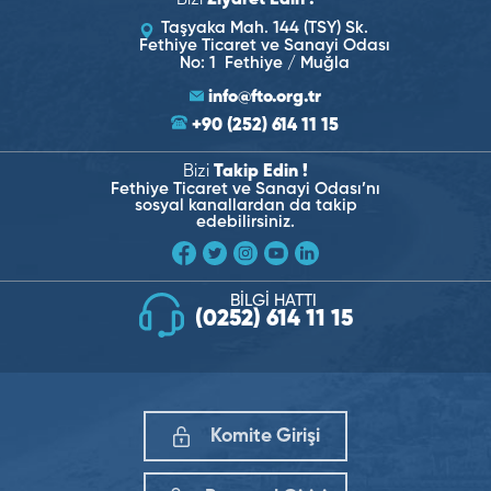
Bizi
Ziyaret Edin !
Taşyaka Mah. 144 (TSY) Sk.
Fethiye Ticaret ve Sanayi Odası
No: 1 Fethiye / Muğla
info@fto.org.tr
+90 (252) 614 11 15
Bizi
Takip Edin !
Fethiye Ticaret ve Sanayi Odası’nı
sosyal kanallardan da takip
edebilirsiniz.
BİLGİ HATTI
(0252) 614 11 15
Komite Girişi