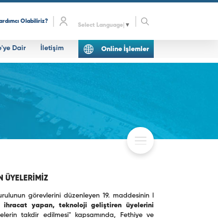
ardımcı Olabiliriz?
Select Language
▼
e'ye Dair
İletişim
Online İşlemler
N ÜYELERİMİZ
rulunun görevlerini düzenleyen 19. maddesinin l
hracat yapan, teknoloji geliştiren üyelerini
elerin takdir edilmesi" kapsamında, Fethiye ve