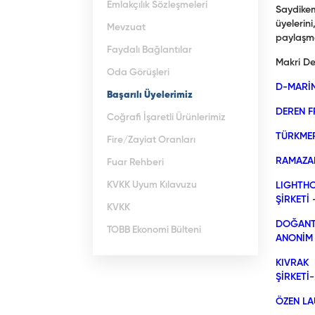
Emlakçılık Sözleşmeleri
Saydikeme
üyelerin
Mevzuat
paylaşma
Faydalı Bağlantılar
Makri Der
Oda Görüşleri
D-MARİ
Başarılı Üyelerimiz
DEREN F
Coğrafi İşaretli Ürünlerimiz
TÜRKME
Fire/Zayiat Oranları
RAMAZA
Fuar Rehberi
KVKK Uyum Kılavuzu
LIGHTH
ŞİRKETİ
-
KVKK
DOĞANT
TOBB Ekonomi Bülteni
ANONİM 
KIVRAK 
ŞİRKETİ
-
ÖZEN LA