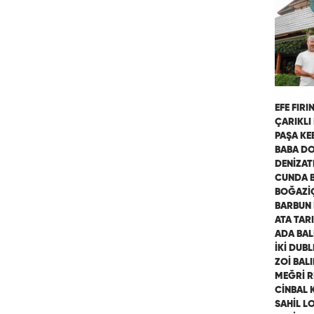
EFE FIRI
ÇARIKLI
PAŞA KE
BABA D
DENİZAT
CUNDA B
BOĞAZİ
BARBUN
ATA TAR
ADA BAL
İKİ DUB
ZOİ BAL
MEĞRİ 
CİNBAL 
SAHİL L