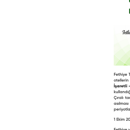
Fethiye 
otellerin
İşaretli
kullandı
Çıralı t
asılması
periyotl
1 Ekim 2
Fethiye 