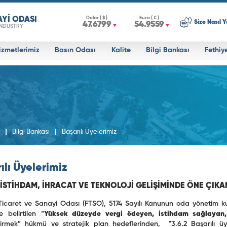
AYİ ODASI
Dolar ( $ )
Euro ( € )
Size Nasıl Y
47.6799
54.9559
INDUSTRY
izmetlerimiz
Basın Odası
Kalite
Bilgi Bankası
Fethiy
Bilgi Bankası
Başarılı Üyelerimiz
ılı Üyelerimiz
 İSTİHDAM, İHRACAT VE TEKNOLOJİ GELİŞİMİNDE ÖNE ÇIKA
Ticaret ve Sanayi Odası (FTSO), 5174 Sayılı Kanunun oda yönetim ku
 belirtilen “
Yüksek düzeyde vergi ödeyen, istihdam sağlayan, i
irmek” hükmü ve stratejik plan hedeflerinden, "3.6.2 Başarılı üy