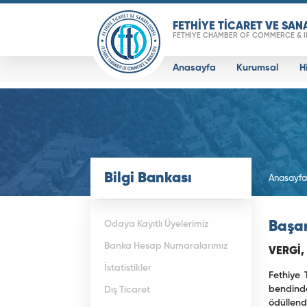
FETHİYE TİCARET VE SAN
FETHİYE CHAMBER OF COMMERCE & 
Anasayfa
Kurumsal
H
Bilgi Bankası
Anasayfa
Odaya Kayıtlı Üyelerimiz
Başar
Banka Hesap Numaralarımız
VERGİ,
İstatistikler
Fethiye 
bendinde
Dış Ticaret
ödüllend