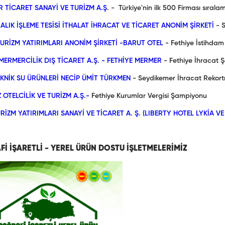
 TİCARET SANAYİ VE TURİZM A.Ş
. - Türkiye'nin ilk 500 Firması sıral
BALIK İŞLEME TESİSİ İTHALAT İHRACAT VE TİCARET ANONİM ŞİRKETİ
- S
URİZM YATIRIMLARI ANONİM ŞİRKETİ -BARUT OTEL
- Fethiye İstihdam
MERMERCİLİK DIŞ TİCARET A.Ş. - FETHİYE MERMER
- Fethiye İhracat
EKNİK SU ÜRÜNLERİ NECİP ÜMİT TÜRKMEN
- Seydikemer İhracat Rekor
 OTELCİLİK VE TURİZM A.Ş.-
Fethiye Kurumlar Vergisi Şampiyonu
RİZM YATIRIMLARI SANAYİ VE TİCARET A. Ş. (LIBERTY HOTEL LYKİA VE
İ İŞARETLİ - YEREL ÜRÜN DOSTU İŞLETMELERİMİZ