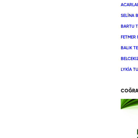
ACARLAR
SELİNA 
BARTU T
FETMER 
BALIK T
BELCEKIZ
LYKİA TU
COĞRAF