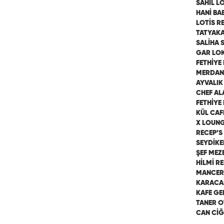
SAHİL L
HANİ BA
LOTİS R
TATYAKA
SALİHA 
GAR LOK
FETHİY
MERDANE
AYVALIK
CHEF AL
FETHİYE
KÜL CAF
X LOUNG
RECEP’S
SEYDİKE
ŞEF MEZ
HİLMİ R
MANCER
KARACA
KAFE GE
TANER O
CAN Cİ