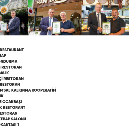
N
 RESTAURANT
BAP
ONDURMA
I RESTORAN
ALIK
Çİ RESTORAN
 RESTORAN
IMSAL KALKINMA KOOPERATİFİ
IK
LE OCAKBAŞI
IK RESTORANT
RESTORAN
KEBAP SALONU
OKANTASI 1