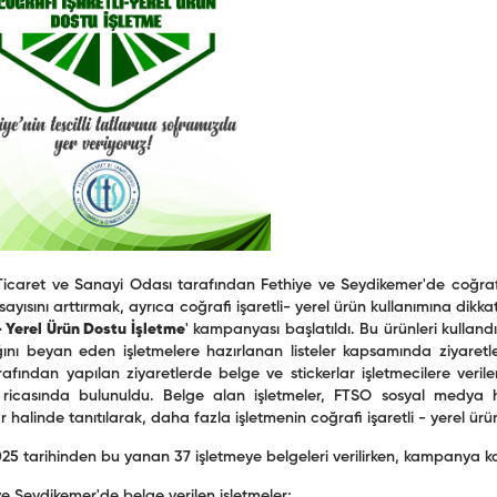
Ticaret ve Sanayi Odası tarafından Fethiye ve Seydikemer'de coğrafi 
 sayısını arttırmak, ayrıca coğrafi işaretli- yerel ürün kullanımına dik
 - Yerel Ürün Dostu İşletme
' kampanyası başlatıldı. Bu ürünleri kulland
ğını beyan eden işletmelere hazırlanan listeler kapsamında ziyare
arafından yapılan ziyaretlerde belge ve stickerlar işletmecilere veril
 ricasında bulunuldu. Belge alan işletmeler, FTSO sosyal medya he
ar halinde tanıtılarak, daha fazla işletmenin coğrafi işaretli - yerel
025 tarihinden bu yanan 37 işletmeye belgeleri verilirken, kampanya
ve Seydikemer'de belge verilen işletmeler;