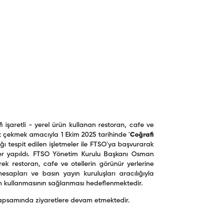
işaretli - yerel ürün kullanan restoran, cafe ve
kat çekmek amacıyla 1 Ekim 2025 tarihinde '
Coğrafi
ığı tespit edilen işletmeler ile FTSO'ya başvurarak
tler yapıldı. FTSO Yönetim Kurulu Başkanı Osman
erek restoran, cafe ve otellerin görünür yerlerine
sapları ve basın yayın kuruluşları aracılığıyla
 ürün kullanmasının sağlanması hedeflenmektedir.
 kapsamında ziyaretlere devam etmektedir.