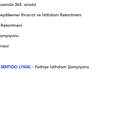
amasında 265. sırada
eydikemer İhracat ve İstihdam Rekortmeni
 Rekortmeni
 Şampiyonu
tmeni
 SENTIDO LYKİA)
- Fethiye İstihdam Şampiyonu