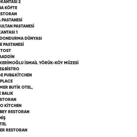
OKANTASI 2
BA KÖFTE
ESTORAN
 PASTANESİ
SULTAN PASTANESİ
ANTASI 1
E DONDURMA DÜNYASI
 PASTANESİ
 TOST
AADDİN
 KERİMOĞLU İSMAİL YÖRÜK-KÖY MÜZESİ
E&BİSTRO
E PUB&KİTCHEN
 PLACE
MER BUTİK OTEL,
E BALIK
ESTORAN
O KİTCHEN
BEY RESTORAN
NİŞ
TEL
ĞER RESTORAN