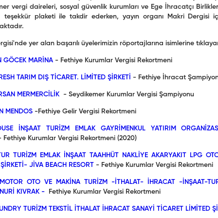
r vergi daireleri, sosyal güvenlik kurumları ve Ege İhracatçı Birlikleri
i, teşekkür plaketi ile takdir ederken, yayın organı Makri Dergisi i
ktadır.
gisi'nde yer alan başarılı üyelerimizin röportajlarına isimlerine tıklaya
N GÖCEK MARİNA
- Fethiye Kurumlar Vergisi Rekortmeni
RESH TARIM
DIŞ TİCARET. LİMİTED ŞİRKETİ
- Fethiye İhracat Şampiyo
RSAN MERMERCİLİK
- Seydikemer Kurumlar Vergisi Şampiyonu
N MENDOS
-Fethiye Gelir Vergisi Rekortmeni
OUSE İNŞAAT TURİZM EMLAK GAYRİMENKUL YATIRIM ORGANİZAS
 Fethiye Kurumlar Vergisi Rekortmeni (2020)
UR TURİZM EMLAK İNŞAAT TAAHHÜT NAKLİYE AKARYAKIT LPG OTO
ŞİRKETİ- JİVA BEACH RESORT
- Fethiye Kurumlar Vergisi Rekortmeni
MOTOR OTO VE MAKİNA TURİZM -İTHALAT- İHRACAT -İNŞAAT-TUR
NURİ KIVRAK -
Fethiye Kurumlar Vergisi Rekortmeni
UNDRY TURİZM TEKSTİL İTHALAT İHRACAT SANAYİ TİCARET LİMİTED Şİ