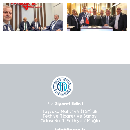
Bizi
Ziyaret Edin !
Taşyaka Mah. 144 (TSY) Sk.
Fethiye Ticaret ve Sanayi
Odası No: 1 Fethiye / Muğla