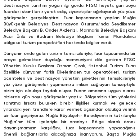
destinasyon tanıtımı yoğun ilgi gördü. FTSO heyeti, gün boyu
fuardaki stantları ziyaret edip, ziyaretçiler ağırlayarak yüz yüze
görüşmeler gerçekleştirdi. Fuar kapsamında yapılan Muğla
Büyükşehir Belediyesi Destinasyon Oturumu’nda Seydikemer
Belediye Başkanı B. Önder Akdenizli, Marmaris Belediye Başkanı
Acar Ünlü ve Bodrum Belediye Başkanı Tamer Mandalinci
bölgesel turizm perspektifleri hakkında bilgiler verdi.
Dünyanın önde gelen turizm temsilcileriyle, fuar kapsamında bir
araya gelmekten duyduğu memnuniyeti dile getiren FTSO
Yönetim Kurulu Başkanı Osman Çıralı, “İstanbul Turizm Fuarı
özellikle dünyanın farklı ülkelerinden tur operatörleri, turizm
acenteleri ve destinasyon yönetim şirketlerinin temsilcileriyle
yüz yüze görüşmeler yapmamıza imkan sağlayan konseptiyle
bizim için oldukça faydalı oluyor. Fuarın amacına uygun olarak
bizlerde gün boyu görüşmeler yaptık. Bölgemizin tüm yönlerini
tanıtma fırsatı bulurken birebir ilişkiler kurmak ve gelecek
yıllardaki yeni trendlere karar vermek açısından oldukça verimli
bir fuar geçiriyoruz. Muğla Büyükşehir Belediyemizin katkılarıyla
Muğla’nın tüm ilçeleriyle bir aradayız. Bölge olarak örnek
dayanışmamızın karşılığını, fuar kapsamında yapacağımız
önemli bağlantılarla alacağımıza inanıyorum. Başta Muğla