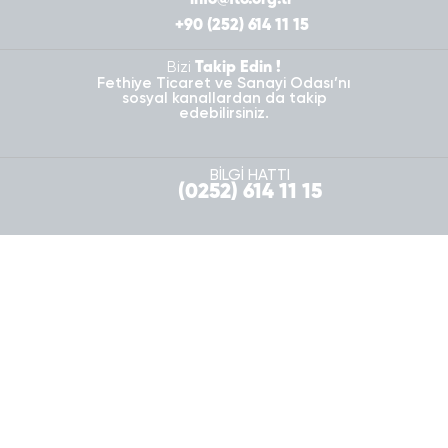
info@fto.org.tr
+90 (252) 614 11 15
Bizi
Takip Edin !
Fethiye Ticaret ve Sanayi Odası’nı
sosyal kanallardan da takip
edebilirsiniz.
BİLGİ HATTI
(0252) 614 11 15
Komite Girişi
Personel Girişi
Copyright© 2026 Fethiye Ticaret ve Sanayi Odası
Kişisel Verilerin Korunması