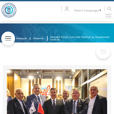
Select Language
▼
İstanbul Turizm Fuarı'nda Fethiye ve Seydikemer
Anasayfa
Haberler
tanıtıldı