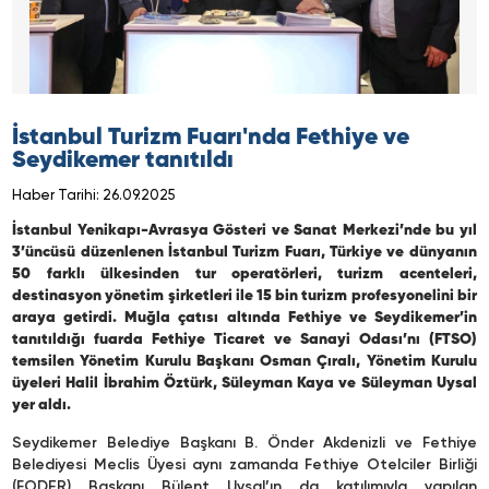
İstanbul Turizm Fuarı'nda Fethiye ve
Seydikemer tanıtıldı
Haber Tarihi: 26.09.2025
İstanbul Yenikapı-Avrasya Gösteri ve Sanat Merkezi’nde bu yıl
3’üncüsü düzenlenen İstanbul Turizm Fuarı, Türkiye ve dünyanın
50 farklı ülkesinden tur operatörleri, turizm acenteleri,
destinasyon yönetim şirketleri ile 15 bin turizm profesyonelini bir
araya getirdi. Muğla çatısı altında Fethiye ve Seydikemer’in
tanıtıldığı fuarda Fethiye Ticaret ve Sanayi Odası’nı (FTSO)
temsilen Yönetim Kurulu Başkanı Osman Çıralı, Yönetim Kurulu
üyeleri Halil İbrahim Öztürk, Süleyman Kaya ve Süleyman Uysal
yer aldı.
Seydikemer Belediye Başkanı B. Önder Akdenizli ve Fethiye
Belediyesi Meclis Üyesi aynı zamanda Fethiye Otelciler Birliği
(FODER) Başkanı Bülent Uysal’ın da katılımıyla yapılan