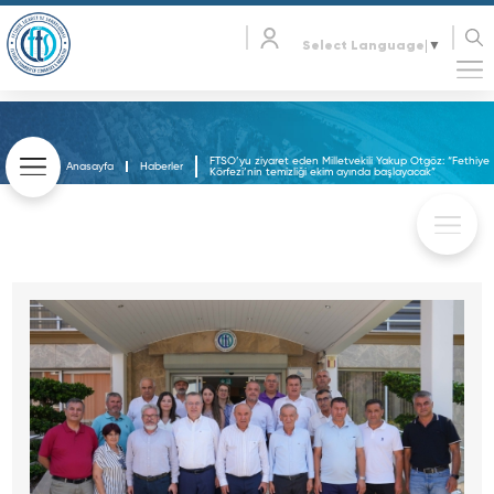
Select Language
▼
FTSO’yu ziyaret eden Milletvekili Yakup Otgöz: “Fethiye
Anasayfa
Haberler
Körfezi’nin temizliği ekim ayında başlayacak”