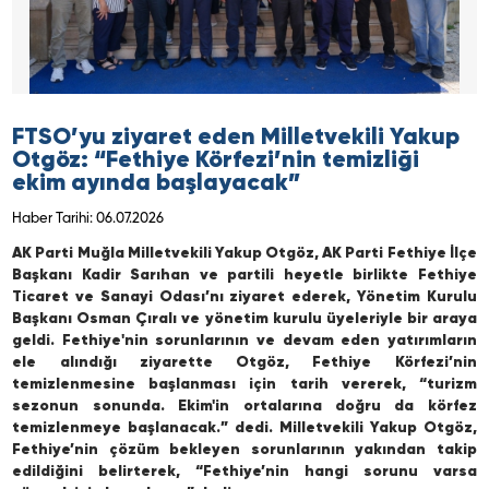
FTSO’yu ziyaret eden Milletvekili Yakup
Otgöz: “Fethiye Körfezi’nin temizliği
ekim ayında başlayacak”
Haber Tarihi: 06.07.2026
AK Parti Muğla Milletvekili Yakup Otgöz, AK Parti Fethiye İlçe
Başkanı Kadir Sarıhan ve partili heyetle birlikte Fethiye
Ticaret ve Sanayi Odası’nı ziyaret ederek, Yönetim Kurulu
Başkanı Osman Çıralı ve yönetim kurulu üyeleriyle bir araya
geldi. Fethiye'nin sorunlarının ve devam eden yatırımların
ele alındığı ziyarette Otgöz, Fethiye Körfezi’nin
temizlenmesine başlanması için tarih vererek, “turizm
sezonun sonunda. Ekim'in ortalarına doğru da körfez
temizlenmeye başlanacak.” dedi. Milletvekili Yakup Otgöz,
Fethiye’nin çözüm bekleyen sorunlarının yakından takip
edildiğini belirterek, “Fethiye’nin hangi sorunu varsa