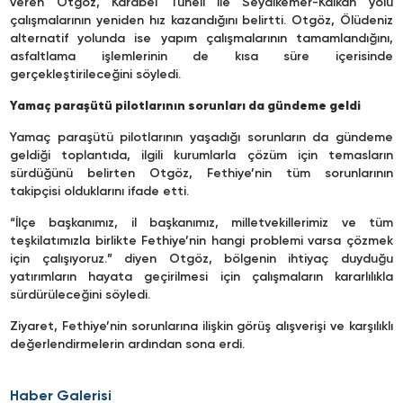
veren Otgöz, Karabel Tüneli ile Seydikemer-Kalkan yolu
çalışmalarının yeniden hız kazandığını belirtti. Otgöz, Ölüdeniz
alternatif yolunda ise yapım çalışmalarının tamamlandığını,
asfaltlama işlemlerinin de kısa süre içerisinde
gerçekleştirileceğini söyledi.
Yamaç paraşütü pilotlarının sorunları da gündeme geldi
Yamaç paraşütü pilotlarının yaşadığı sorunların da gündeme
geldiği toplantıda, ilgili kurumlarla çözüm için temasların
sürdüğünü belirten Otgöz, Fethiye’nin tüm sorunlarının
takipçisi olduklarını ifade etti.
“İlçe başkanımız, il başkanımız, milletvekillerimiz ve tüm
teşkilatımızla birlikte Fethiye’nin hangi problemi varsa çözmek
için çalışıyoruz.” diyen Otgöz, bölgenin ihtiyaç duyduğu
yatırımların hayata geçirilmesi için çalışmaların kararlılıkla
sürdürüleceğini söyledi.
Ziyaret, Fethiye’nin sorunlarına ilişkin görüş alışverişi ve karşılıklı
değerlendirmelerin ardından sona erdi.
Haber Galerisi