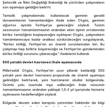
Şehircilik ve İklim Değişikliği Bakanlığı ile yürütülen çalışmaların
son aşamaya geldiğini belirtti.
Temizlik çalışmalarında kullanılacak geminin gerekli
donanımlarının tamamlandığını ifade eden Otgöz, geminin
ağustos ayında Fethiye’ye geleceğini söyledi. Turizm
sezonunun tamamlanmasının ardından ekim ayının ortalarında
körfez temizliğinin başlayacağını açıklayan Otgöz, çalışmaların
tamamlanıncaya kadar aralıksız sürdürüleceğini vurgulayarak,
"Körfez kirliliği, Fethiye’nin en önemli sorunlarından biri. Bu
çalışmayı hep birlikte başaracağız ve Fethiye’nin gündeminden
körfez kirliliği sorununu çıkaracağız." ifadelerini kullandı.
500 yataklı devlet hastanesi ihale aşamasında
Milletvekili Otgöz, Fethiye’nin uzun yıllardır beklediği 500
yataklı yeni devlet hastanesi projesinde de önemli aşamaya
gelindiğini belirterek, yeni hastanenin okullar bölgesinde,
Üzümlü yolu üzerinde inşa edileceğini ihale sürecinin
tamamlanmasının ardından yaklaşık 1,5-2 yıl içerisinde hizmete
açılmasının hedeflendiğini söyledi.
Bölgede devam eden karayolu yatırımları hakkında da bilgi