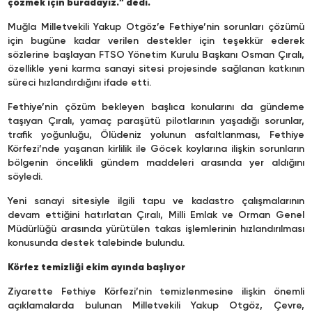
çözmek için buradayız.” dedi.
Muğla Milletvekili Yakup Otgöz’e Fethiye’nin sorunları çözümü
için bugüne kadar verilen destekler için teşekkür ederek
sözlerine başlayan FTSO Yönetim Kurulu Başkanı Osman Çıralı,
özellikle yeni karma sanayi sitesi projesinde sağlanan katkının
süreci hızlandırdığını ifade etti.
Fethiye’nin çözüm bekleyen başlıca konularını da gündeme
taşıyan Çıralı, yamaç paraşütü pilotlarının yaşadığı sorunlar,
trafik yoğunluğu, Ölüdeniz yolunun asfaltlanması, Fethiye
Körfezi’nde yaşanan kirlilik ile Göcek koylarına ilişkin sorunların
bölgenin öncelikli gündem maddeleri arasında yer aldığını
söyledi.
Yeni sanayi sitesiyle ilgili tapu ve kadastro çalışmalarının
devam ettiğini hatırlatan Çıralı, Milli Emlak ve Orman Genel
Müdürlüğü arasında yürütülen takas işlemlerinin hızlandırılması
konusunda destek talebinde bulundu.
Körfez temizliği ekim ayında başlıyor
Ziyarette Fethiye Körfezi’nin temizlenmesine ilişkin önemli
açıklamalarda bulunan Milletvekili Yakup Otgöz, Çevre,