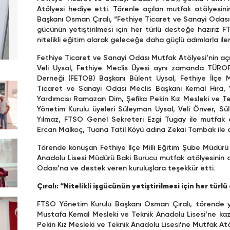
Atölyesi hediye etti. Törenle açılan mutfak atölyesini
Başkanı Osman Çıralı, “Fethiye Ticaret ve Sanayi Odası ola
gücünün yetiştirilmesi için her türlü desteğe hazırız 
nitelikli eğitim alarak geleceğe daha güçlü adımlarla iler
Fethiye Ticaret ve Sanayi Odası Mutfak Atölyesi’nin açı
Veli Uysal, Fethiye Meclis Üyesi aynı zamanda TÜROFE
Derneği (FETOB) Başkanı Bülent Uysal, Fethiye İlçe M
Ticaret ve Sanayi Odası Meclis Başkanı Kemal Hıra, 
Yardımcısı Ramazan Dim, Şefika Pekin Kız Mesleki ve T
Yönetim Kurulu üyeleri Süleyman Uysal, Veli Önver, S
Yılmaz, FTSO Genel Sekreteri Ezgi Tugay ile mutfak 
Ercan Malkoç, Tuana Tatil Köyü adına Zekai Tombak ile ok
Törende konuşan Fethiye İlçe Milli Eğitim Şube Müdürü 
Anadolu Lisesi Müdürü Baki Burucu mutfak atölyesinin o
Odası’na ve destek veren kuruluşlara teşekkür etti.
Çıralı: “Nitelikli işgücünün yetiştirilmesi için her türl
FTSO Yönetim Kurulu Başkanı Osman Çıralı, törende 
Mustafa Kemal Mesleki ve Teknik Anadolu Lisesi’ne kaza
Pekin Kız Mesleki ve Teknik Anadolu Lisesi’ne Mutfak Atöl