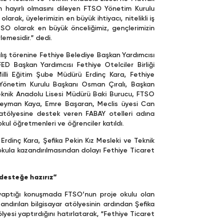
n hayırlı olmasını dileyen FTSO Yönetim Kurulu
rak, üyelerimizin en büyük ihtiyacı, nitelikli iş
FTSO olarak en büyük önceliğimiz, gençlerimizin
lemesidir.” dedi.
lış törenine Fethiye Belediye Başkan Yardımcısı
D Başkan Yardımcısı Fethiye Otelciler Birliği
illi Eğitim Şube Müdürü Erdinç Kara, Fethiye
Yönetim Kurulu Başkanı Osman Çıralı, Başkan
eknik Anadolu Lisesi Müdürü Baki Burucu, FTSO
üleyman Kaya, Emre Başaran, Meclis üyesi Can
atölyesine destek veren FABAY otelleri adına
ul öğretmenleri ve öğrenciler katıldı.
Erdinç Kara, Şefika Pekin Kız Mesleki ve Teknik
kula kazandırılmasından dolayı Fethiye Ticaret
ü desteğe hazırız”
yaptığı konuşmada FTSO’nun proje okulu olan
ndırılan bilgisayar atölyesinin ardından Şefika
yesi yaptırdığını hatırlatarak, “Fethiye Ticaret