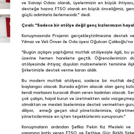
ve Sanayi Odası olarak, üyelerimizin en büyük ihtiyacı, n
desteğe hazırız FTSO olarak en büyük önceliğimiz, genç
güçlü adımlarla ilerlemesidir.” dedi.
Çıralı: “Sadece bir atölye değil genç kızlarımızın haya
Konuşmasında Projenin gerçekleştirilmesine destek v
Yılmaz ve Veli Önver ile Oda üyesi Oğulcan Çalıkoğlu’na
“Bugün açılışını yaptığımız mutfak atölyesiyle ilgili, 
üzerine hemen harekete geçtik. Öğrencilerimizin d
atölyesinde ihtiyaç duyulan malzemelerin teminine ilişk
Şirketimizle destek verme kararı aldık.
Bu modern mutfak atölyesi, sadece bir mutfak değil,
başlangıcı olacak. Burada eğitim alacak olan genç kızlarım
kendi markasını kuracak ilham veren kadınları olacak. Sevgi
çok çalışın, hayal kurun ve üretmekten asla vazgeçmeyi
olmaktan ve meslek liselerimize destek vermekten gurur
diliyor, emeği geçen okul yöneticilerimize, öğretme
yöneticilerimize en içten teşekkürlerimi sunuyorum.”
Konuşmaların ardından Şefika Pekin Kız Mesleki ve T
yapımına katkı veren FTSO ve Fethiye Güç Birliği Şirk