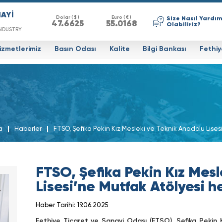
NAYİ
Dolar ( $ )
Euro ( € )
Size Nasıl Yardım
47.6625
55.0168
Olabiliriz?
NDUSTRY
izmetlerimiz
Basın Odası
Kalite
Bilgi Bankası
Fethiy
a
Haberler
FTSO, Şefika Pekin Kız Mesleki ve Teknik Anadolu Lises
FTSO, Şefika Pekin Kız Mes
Lisesi’ne Mutfak Atölyesi h
Haber Tarihi: 19.06.2025
Fethiye Ticaret ve Sanayi Odası (FTSO), Şefika Pekin 