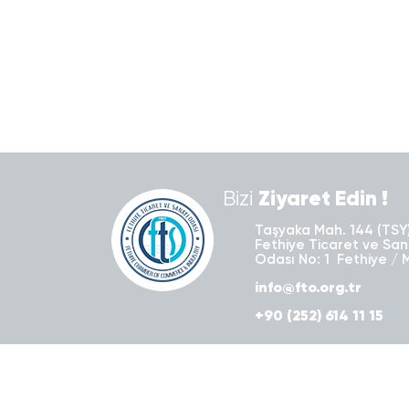
Bizi
Ziyaret Edin !
Taşyaka Mah. 144 (TSY)
Fethiye Ticaret ve San
Odası No: 1 Fethiye / 
info@fto.org.tr
+90 (252) 614 11 15
Kurumsal
Hizmetlerimiz