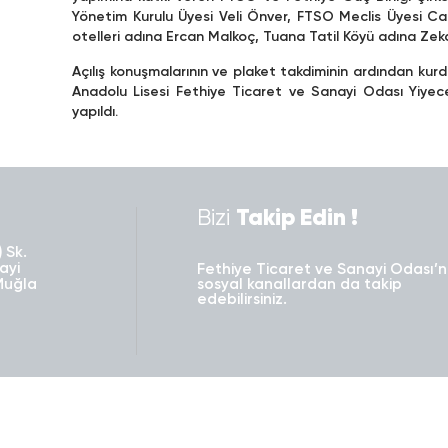
Yönetim Kurulu Üyesi Veli Önver, FTSO Meclis Üyesi C
otelleri adına Ercan Malkoç, Tuana Tatil Köyü adına Zek
Açılış konuşmalarının ve plaket takdiminin ardından kurde
Anadolu Lisesi Fethiye Ticaret ve Sanayi Odası Yiyecek
yapıldı.
Bizi
Takip Edin !
 Sk.
ayi
Fethiye Ticaret ve Sanayi Odası’n
Muğla
sosyal kanallardan da takip
edebilirsiniz.
Basın Odası
Bilgi Bankası