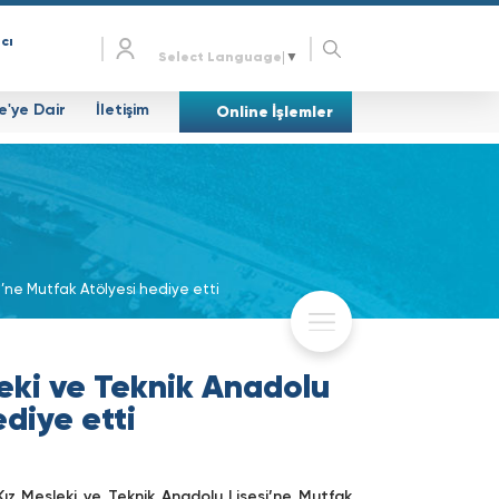
cı
Select Language
▼
e'ye Dair
İletişim
Online İşlemler
i’ne Mutfak Atölyesi hediye etti
leki ve Teknik Anadolu
ediye etti
Kız Mesleki ve Teknik Anadolu Lisesi’ne Mutfak