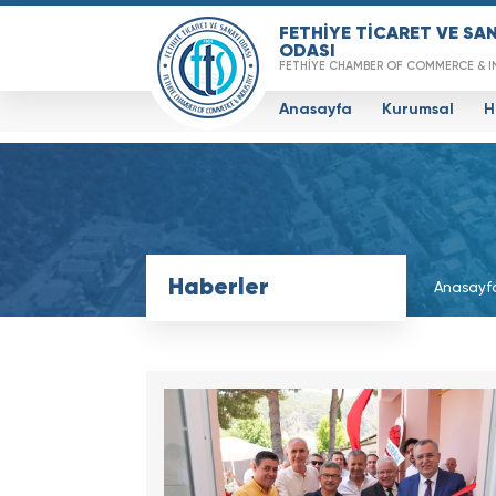
FETHİYE TİCARET VE SA
ODASI
FETHİYE CHAMBER OF COMMERCE & I
Anasayfa
Kurumsal
H
Haberler
Anasayf