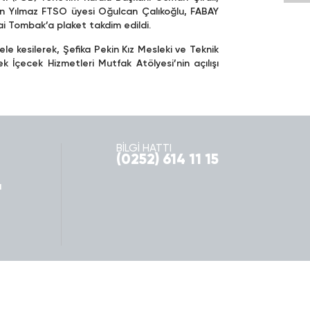
an Yılmaz FTSO üyesi Oğulcan Çalıkoğlu, FABAY
ai Tombak’a plaket takdim edildi.
le kesilerek, Şefika Pekin Kız Mesleki ve Teknik
 İçecek Hizmetleri Mutfak Atölyesi’nin açılışı
BİLGİ HATTI
(0252) 614 11 15
ı
Fethiye'ye Dair
İletişim