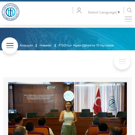
Select Language
▼
Anasayfa
Haberler
FTSO'nun Hijyen Eğitimi'ne 70 kişi katıldı