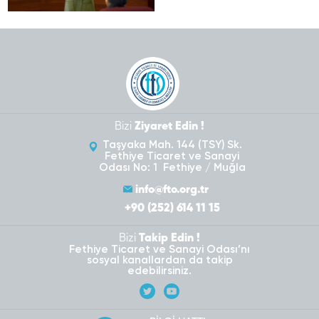
Bizi
Ziyaret Edin !
Taşyaka Mah. 144 (TSY) Sk.
Fethiye Ticaret ve Sanayi
Odası No: 1 Fethiye / Muğla
info@fto.org.tr
+90 (252) 614 11 15
Bizi
Takip Edin !
Fethiye Ticaret ve Sanayi Odası’nı
sosyal kanallardan da takip
edebilirsiniz.