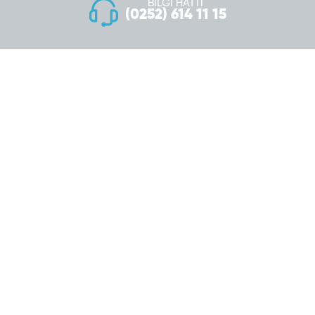
BİLGİ HATTI
(0252) 614 11 15
Komite Girişi
Personel Girişi
Copyright© 2026 Fethiye Ticaret ve Sanayi Odası
Kişisel Verilerin Korunması
Politikalarımız
COVİD 19 Önlemleri
Site Haritası
Yasal Mevzuat
Gizlilik Politikası
Web Tasarım