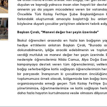
de onları mutlu etmek istedik. Kan bağışı, her gün binler
duyulan ve kaynağı yalnızca insan olan hayati bir destek
annenin ya da yaşam mücadelesi veren bir vatandaşı
Öncelikle Türk Kızılay Fethiye Şube Başkanlığımızın
farkındalık oluşturmak amacıyla başlattığı bu anla
böylesine duyarlı çocuklar yetiştiren ailelerini tebrik edi
Başkan Çıralı, “Manevi değer her şeyin üzerinde”
İlkokul öğrencileri arasında en fazla kan bağışının y
hediye ettiklerini anlatan Başkan Çıralı, “Burada ası
dokunabilmenin, iyiliğe aracılık edebilmenin ve toplu
verdiği mutluluk ve manevi değer her şeyin üzerinde. Bu
nedeniyle öğrencilerimiz Nilda Camuz, Alya Doğa Eser
kampanyaya destek veren tüm öğrencilerimizi, velileri
bağışı seferberliğine katkı sağlayan öğrencilerimizin h
bir parçasıdır. İnanıyorum ki çocuklarımızın öncülüğün
toplumumuza örnek olacak, bölgemizde kan bağışı konusun
organizasyonda emeği geçen Türk Kızılay Fethiye Şu
yönetimimize, öğretmenlerimize ve katkı sağlayan her
daha fazla hayatın kurtulmasına vesile olmasını diliyorum