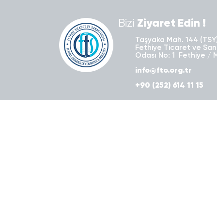
Bizi
Ziyaret Edin !
Taşyaka Mah. 144 (TSY)
Fethiye Ticaret ve San
Odası No: 1 Fethiye / 
info@fto.org.tr
+90 (252) 614 11 15
Kurumsal
Hizmetlerimiz
Hakkımızda
FTSO Hizmet Standartla
Başkanın Mesajı
Ticaret Sicil Hizmetleri
Organizasyon Şeması
Oda Sicil Hizmetleri
Başkanın Özgeçmişi
FTSO Akademi/ Eğitiml
Yönetim Organları
Müşteri - Tedarikçi Ağı
Birimler
KOSGEB Temsilciliği
İştiraklerimiz
Kapasite Raporu/Eksper
Görev ve Sorumluluklarımız
Belge Hizmetleri