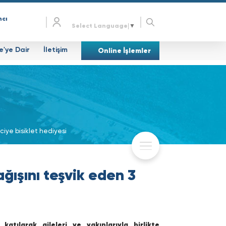
mcı
Select Language
▼
e'ye Dair
İletişim
Online İşlemler
iye bisiklet hediyesi
ğışını teşvik eden 3
tılarak aileleri ve yakınlarıyla birlikte