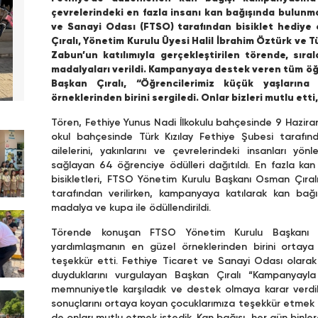
çevrelerindeki en fazla insanı kan bağışında bulunm
ve Sanayi Odası (FTSO) tarafından bisiklet hediye
Çıralı, Yönetim Kurulu Üyesi Halil İbrahim Öztürk ve 
Zabun’un katılımıyla gerçekleştirilen törende, sır
madalyaları verildi. Kampanyaya destek veren tüm öğre
Başkan Çıralı, “Öğrencilerimiz küçük yaşlarına
örneklerinden birini sergiledi. Onlar bizleri mutlu etti
Tören, Fethiye Yunus Nadi İlkokulu bahçesinde 9 Hazir
okul bahçesinde Türk Kızılay Fethiye Şubesi tarafın
ailelerini, yakınlarını ve çevrelerindeki insanları y
sağlayan 64 öğrenciye ödülleri dağıtıldı. En fazla kan
bisikletleri, FTSO Yönetim Kurulu Başkanı Osman Çıral
tarafından verilirken, kampanyaya katılarak kan bağı
madalya ve kupa ile ödüllendirildi.
Törende konuşan FTSO Yönetim Kurulu Başkanı O
yardımlaşmanın en güzel örneklerinden birini ortaya
teşekkür etti. Fethiye Ticaret ve Sanayi Odası olara
duyduklarını vurgulayan Başkan Çıralı “Kampanyayla
memnuniyetle karşıladık ve destek olmaya karar verd
sonuçlarını ortaya koyan çocuklarımıza teşekkür etmek içi