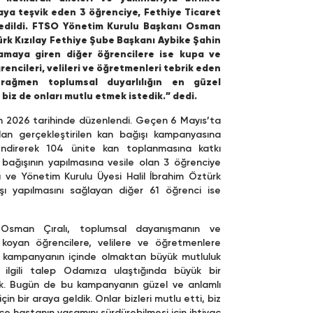
aya teşvik eden 3 öğrenciye, Fethiye Ticaret
 edildi. FTSO Yönetim Kurulu Başkanı Osman
Türk Kızılay Fethiye Şube Başkanı Aybike Şahin
alamaya giren diğer öğrencilere ise kupa ve
ncileri, velileri ve öğretmenleri tebrik eden
 rağmen toplumsal duyarlılığın en güzel
, biz de onları mutlu etmek istedik.” dedi.
an 2026 tarihinde düzenlendi. Geçen 6 Mayıs’ta
dan gerçekleştirilen kan bağışı kampanyasına
önlendirerek 104 ünite kan toplanmasına katkı
 bağışının yapılmasına vesile olan 3 öğrenciye
ı ve Yönetim Kurulu Üyesi Halil İbrahim Öztürk
şı yapılmasını sağlayan diğer 61 öğrenci ise
sman Çıralı, toplumsal dayanışmanın ve
 koyan öğrencilere, velilere ve öğretmenlere
k kampanyanın içinde olmaktan büyük mutluluk
 ilgili talep Odamıza ulaştığında büyük bir
ik. Bugün de bu kampanyanın güzel ve anlamlı
n bir araya geldik. Onlar bizleri mutlu etti, biz