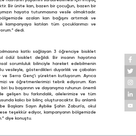
ce hastanın yaşamını sürdürebilmesi için ihtiyaç
tir. Bir ünite kan, bazen bir çocuğun, bazen bir
mızın hayata tutunmasına vesile olmaktadır.
 bölgemizde azalan kan bağışını artırmak ve
mlı kampanyaya katılan tüm çocuklarımızı ve
yorum.” dedi.
apılmasına katkı sağlayan 3 öğrenciye bisiklet
l ödül bisiklet değildi. Bir insanın hayatına
msal sorumluluk bilinciyle hareket edebilmenin
 vesileyle, gösterdikleri duyarlılık ve çabaları
 ve Serra Genç’i yürekten kutluyorum. Ayrıca
mizi ve öğretmenlerimizi tebrik ediyorum. Kan
er biri bu başarının ve dayanışma ruhunun önemli
de gelişen bu farkındalık, ailelerimize ve tüm
da kalıcı bir bilinç oluşturacaktır. Bu anlamlı
be Başkanı Sayın Aybike Şahin Zabun’a, okul
kese teşekkür ediyor, kampanyanın bölgemizde
.” diye konuştu.