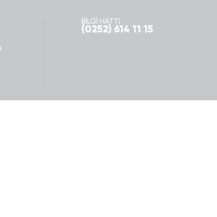
BİLGİ HATTI
(0252) 614 11 15
ı
Fethiye'ye Dair
İletişim
Fethiye Genel Tanıtım
Bize Ulaşın
Doğal Güzellikleri
Bilgi Edinme ve İletişim Formu
Tarih ve Arkeoloji
İhracat Anketi
Sağlık Turizmi
Önemli Telefonlar
Nasıl Ulaşılır?
Neler Yapılır?
Yapmadan Gitme
Akademik Çalışmalar