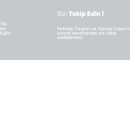
Bizi
Takip Edin !
 Sk.
ayi
Fethiye Ticaret ve Sanayi Odası’n
Muğla
sosyal kanallardan da takip
edebilirsiniz.
Basın Odası
Bilgi Bankası
rı
Haberler
Odaya Kayıtlı Üyelerimiz
Duyurular
Banka Hesap Numaralarımız
Basında FTSO
İstatistikler
erimiz
Makri Dergisi
Dış Ticaret
Yayınlar
Emlakçılık Sözleşmeleri
Mevzuat
tiz Raporu/Su İhtiyaç Belgesi
Faydalı Bağlantılar
Oda Görüşleri