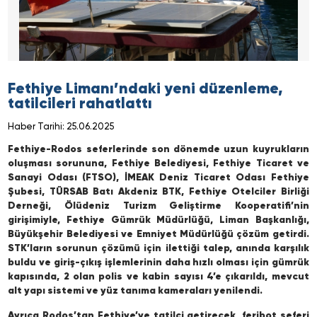
Fethiye Limanı’ndaki yeni düzenleme,
tatilcileri rahatlattı
Haber Tarihi: 25.06.2025
Fethiye-Rodos seferlerinde son dönemde uzun kuyrukların
oluşması sorununa, Fethiye Belediyesi, Fethiye Ticaret ve
Sanayi Odası (FTSO), İMEAK Deniz Ticaret Odası Fethiye
Şubesi, TÜRSAB Batı Akdeniz BTK, Fethiye Otelciler Birliği
Derneği, Ölüdeniz Turizm Geliştirme Kooperatifi’nin
girişimiyle, Fethiye Gümrük Müdürlüğü, Liman Başkanlığı,
Büyükşehir Belediyesi ve Emniyet Müdürlüğü çözüm getirdi.
STK’ların sorunun çözümü için ilettiği talep, anında karşılık
buldu ve giriş-çıkış işlemlerinin daha hızlı olması için gümrük
kapısında, 2 olan polis ve kabin sayısı 4’e çıkarıldı, mevcut
alt yapı sistemi ve yüz tanıma kameraları yenilendi.
Ayrıca Rodos’tan Fethiye’ye tatilci getirecek, feribot seferi