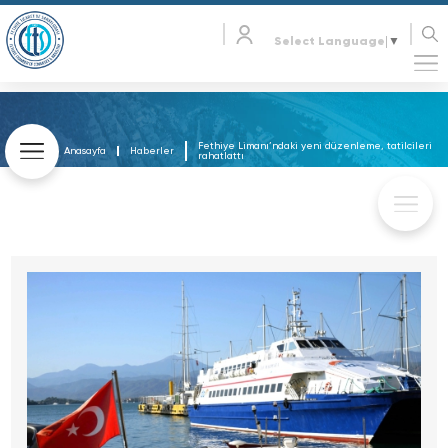
Select Language
▼
Fethiye Limanı’ndaki yeni düzenleme, tatilcileri
Anasayfa
Haberler
rahatlattı