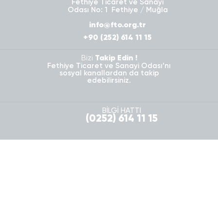
Fethiye Ticaret ve Sanayi
Odası No: 1 Fethiye / Muğla
info@fto.org.tr
+90 (252) 614 11 15
Bizi
Takip Edin !
Fethiye Ticaret ve Sanayi Odası’nı
sosyal kanallardan da takip
edebilirsiniz.
BİLGİ HATTI
(0252) 614 11 15
Komite Girişi
Personel Girişi