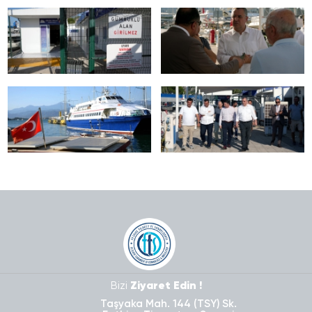
Bizi
Ziyaret Edin !
Taşyaka Mah. 144 (TSY) Sk.