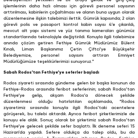
Belediyemizin yetkilileri ile bir araya geldik ve giriş-çıkış
işlemlerinin daha hızlı olması için görevli personel sayısının
arttırılması, kabinlerin çoğaltılması ve alanın buna uygun olarak
düzenlemesine ilişkin talebimizi ilettik. Gümrük kapısında; 2 olan
görevli polis ve pasaport kontrol kabin sayısı 4’e çıkarıldı,
mevcut alt yapı sistemi ve yüz tanıma kameraları günümüz
standartlarında teknolojiyle değiştirildi. Konuyla ilgili talebimize
anında çözüm getiren Fethiye Gümrük Müdürümüz Bülent
Kınalı, Liman Başkanımız Çetin Çiftci’ye Büyükşehir
Belediyemize, personel sayısını arttıran Emniyet
Müdürlüğümüze teşekkürlerimizi sunuyoruz.”
Sabah Rodos’tan Fethiye’ye seferler başladı
Rodos ziyareti sırasında gündeme gelen bir başka konunun da
Fethiye-Rodos arasında feribot seferlerinin; sabah Rodos’tan
Fethiye’ye gelip, akşam Rodos’a dönecek şekilde
düzenlenmesi olduğu hatırlatılan açıklamada, “Rodos
ziyaretimiz sırasında konuyla ilgili Rodos’taki acentelere
görüşerek, bu talebi aktardık. Ayrıca feribot şirketlerimizle de
konuyu ele aldık. Sonuç olarak bir şirketimiz sabah Rodos’tan
Fethiye’ye gelecek şekilde sefer başlattı. İlk deneme seferi 15
Haziran’da yapıldı. Sefere oldukça da talep oldu, bu da