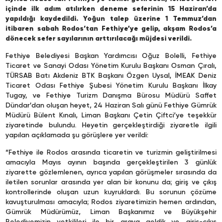
içinde ilk adım atılırken deneme seferinin 15 Haziran’da
yapıldığı kaydedildi. Yoğun talep üzerine 1 Temmuz’dan
itibaren sabah Rodos’tan Fethiye’ye gelip, akşam Rodos’a
dönecek sefer sayılarının arttırılacağı müjdesi verildi.
Fethiye Belediyesi Başkan Yardımcısı Oğuz Bolelli, Fethiye
Ticaret ve Sanayi Odası Yönetim Kurulu Başkanı Osman Çıralı,
TÜRSAB Batı Akdeniz BTK Başkanı Özgen Uysal, İMEAK Deniz
Ticaret Odası Fethiye Şubesi Yönetim Kurulu Başkanı İlkay
Tugay, ve Fethiye Turizm Danışma Bürosu Müdürü Saffet
Dündar’dan oluşan heyet, 24 Haziran Salı günü Fethiye Gümrük
Müdürü Bülent Kınalı, Liman Başkanı Çetin Çiftci’ye teşekkür
ziyaretinde bulundu. Heyetin gerçekleştirdiği ziyaretle ilgili
yapılan açıklamada şu görüşlere yer verildi:
“Fethiye ile Rodos arasında ticaretin ve turizmin geliştirilmesi
amacıyla Mayıs ayının başında gerçekleştirilen 3 günlük
ziyarette gözlemlenen, ayrıca yapılan görüşmeler sırasında da
iletilen sorunlar arasında yer alan bir konunu da; giriş ve çıkış
kontrollerinde oluşan uzun kuyruklardı. Bu sorunun çözüme
kavuşturulması amacıyla; Rodos ziyaretimizin hemen ardından,
Gümrük Müdürümüz, Liman Başkanımız ve Büyükşehir