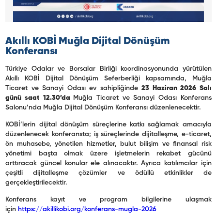
Akıllı KOBİ Muğla Dijital Dönüşüm
Konferansı
Türkiye Odalar ve Borsalar Birliği koordinasyonunda yürütülen
Akıllı KOBİ Dijital Dönüşüm Seferberliği kapsamında, Muğla
Ticaret ve Sanayi Odası ev sahipliğinde
23 Haziran 2026 Salı
günü saat 12.30’da
Muğla Ticaret ve Sanayi Odası Konferans
Salonu’nda Muğla Dijital Dönüşüm Konferansı düzenlenecektir.
KOBİ’lerin dijital dönüşüm süreçlerine katkı sağlamak amacıyla
düzenlenecek konferansta; iş süreçlerinde dijitalleşme, e-ticaret,
ön muhasebe, yönetilen hizmetler, bulut bilişim ve finansal risk
yönetimi başta olmak üzere işletmelerin rekabet gücünü
arttıracak güncel konular ele alınacaktır. Ayrıca katılımcılar için
çeşitli dijitalleşme çözümler ve ödüllü etkinlikler de
gerçekleştirilecektir.
Konferans kayıt ve program bilgilerine ulaşmak
için
https://akillikobi.org/konferans-mugla-2026