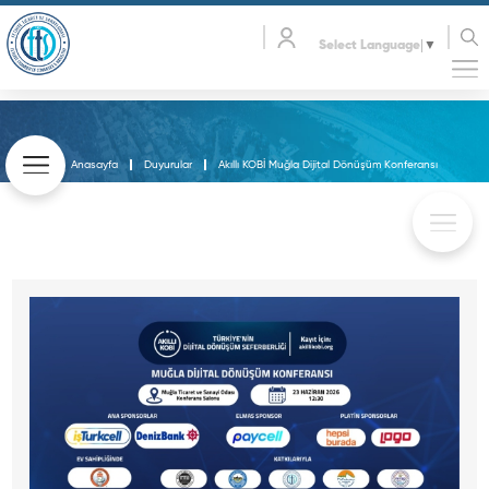
Select Language
▼
Anasayfa
Duyurular
Akıllı KOBİ Muğla Dijital Dönüşüm Konferansı