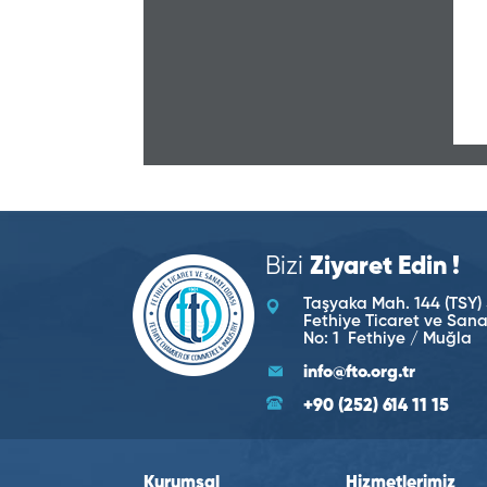
Bizi
Ziyaret Edin !
Taşyaka Mah. 144 (TSY) 
Fethiye Ticaret ve San
No: 1 Fethiye / Muğla
info@fto.org.tr
+90 (252) 614 11 15
Kurumsal
Hizmetlerimiz