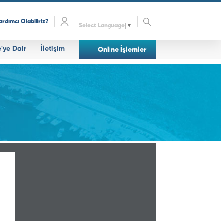
ardımcı Olabiliriz?
Select Language
▼
e'ye Dair
İletişim
Online İşlemler