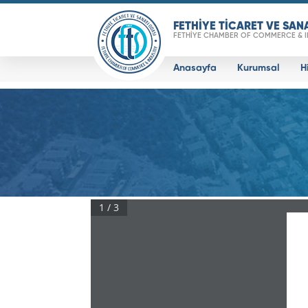
FETHİYE TİCARET VE SAN
FETHİYE CHAMBER OF COMMERCE & 
Anasayfa
Kurumsal
H
Real 3D Flipbook has lightbox feature - bo
1 / 3
Click on a book cover to start reading.