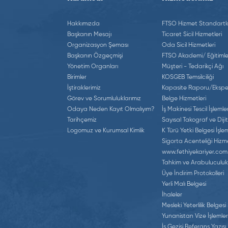
Hakkımızda
FTSO Hizmet Standartla
Başkanın Mesajı
Ticaret Sicil Hizmetleri
Organizasyon Şeması
Oda Sicil Hizmetleri
Başkanın Özgeçmişi
FTSO Akademi/ Eğitimle
Yönetim Organları
Müşteri - Tedarikçi Ağı
Birimler
KOSGEB Temsilciliği
İştiraklerimiz
Kapasite Raporu/Eksper
Görev ve Sorumluluklarımız
Belge Hizmetleri
Odaya Neden Kayıt Olmalıyım?
İş Makinesi Tescil İşlemler
Tarihçemiz
Sayısal Takograf ve Dijit
Logomuz ve Kurumsal Kimlik
K Türü Yetki Belgesi İşlem
Sigorta Acenteliği Hizme
www.fethiyekariyer.com
Tahkim ve Arabuluculuk
Üye İndirim Protokolleri
Yerli Malı Belgesi
İhaleler
Mesleki Yeterlilik Belgesi
Yunanistan Vize İşlemler
İş Gezisi Referans Yazısı