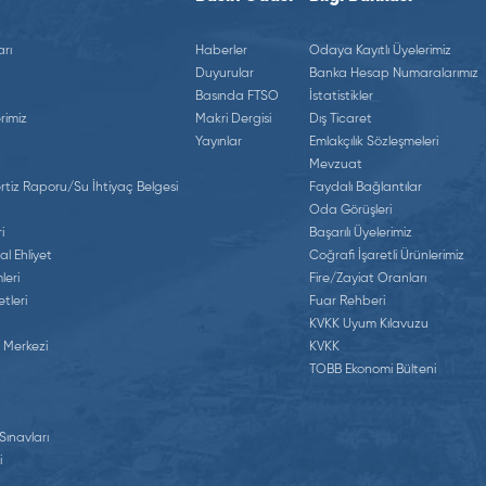
rı
Haberler
Odaya Kayıtlı Üyelerimiz
Duyurular
Banka Hesap Numaralarımız
Basında FTSO
İstatistikler
rimiz
Makri Dergisi
Dış Ticaret
Yayınlar
Emlakçılık Sözleşmeleri
Mevzuat
tiz Raporu/Su İhtiyaç Belgesi
Faydalı Bağlantılar
Oda Görüşleri
i
Başarılı Üyelerimiz
al Ehliyet
Coğrafi İşaretli Ürünlerimiz
leri
Fire/Zayiat Oranları
tleri
Fuar Rehberi
KVKK Uyum Kılavuzu
 Merkezi
KVKK
TOBB Ekonomi Bülteni
 Sınavları
i