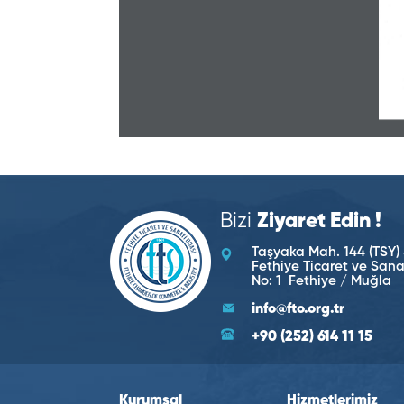
Bizi
Ziyaret Edin !
Taşyaka Mah. 144 (TSY) 
Fethiye Ticaret ve San
No: 1 Fethiye / Muğla
info@fto.org.tr
+90 (252) 614 11 15
Kurumsal
Hizmetlerimiz