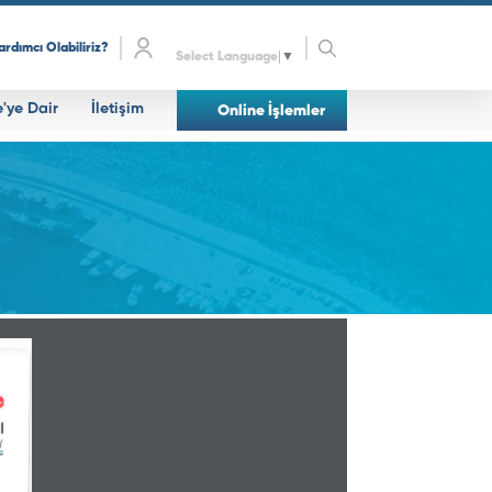
ardımcı Olabiliriz?
Select Language
▼
e'ye Dair
İletişim
Online İşlemler