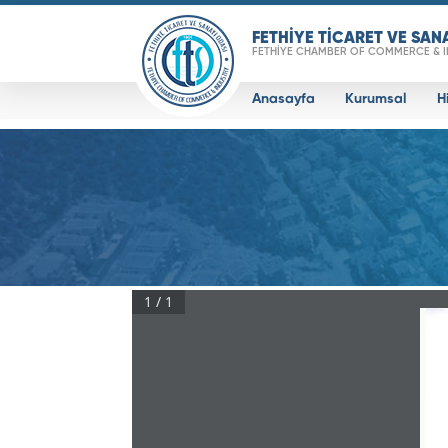
FETHİYE TİCARET VE SAN
FETHİYE CHAMBER OF COMMERCE & 
Anasayfa
Kurumsal
H
Real 3D Flipbook has lightbox feature - bo
1 / 1
Click on a book cover to start reading.