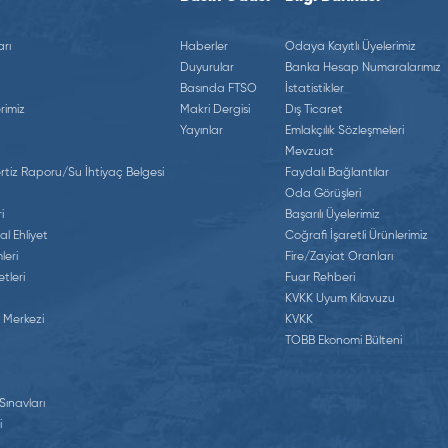
rı
Haberler
Odaya Kayıtlı Üyelerimiz
Duyurular
Banka Hesap Numaralarımız
Basında FTSO
İstatistikler
rimiz
Makri Dergisi
Dış Ticaret
Yayınlar
Emlakçılık Sözleşmeleri
Mevzuat
tiz Raporu/Su İhtiyaç Belgesi
Faydalı Bağlantılar
Oda Görüşleri
i
Başarılı Üyelerimiz
al Ehliyet
Coğrafi İşaretli Ürünlerimiz
leri
Fire/Zayiat Oranları
tleri
Fuar Rehberi
KVKK Uyum Kılavuzu
 Merkezi
KVKK
TOBB Ekonomi Bülteni
 Sınavları
i