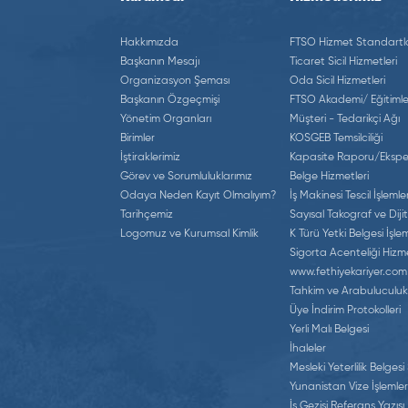
Hakkımızda
FTSO Hizmet Standartla
Başkanın Mesajı
Ticaret Sicil Hizmetleri
Organizasyon Şeması
Oda Sicil Hizmetleri
Başkanın Özgeçmişi
FTSO Akademi/ Eğitimle
Yönetim Organları
Müşteri - Tedarikçi Ağı
Birimler
KOSGEB Temsilciliği
İştiraklerimiz
Kapasite Raporu/Eksper
Görev ve Sorumluluklarımız
Belge Hizmetleri
Odaya Neden Kayıt Olmalıyım?
İş Makinesi Tescil İşlemler
Tarihçemiz
Sayısal Takograf ve Dijit
Logomuz ve Kurumsal Kimlik
K Türü Yetki Belgesi İşlem
Sigorta Acenteliği Hizme
www.fethiyekariyer.com
Tahkim ve Arabuluculuk
Üye İndirim Protokolleri
Yerli Malı Belgesi
İhaleler
Mesleki Yeterlilik Belgesi
Yunanistan Vize İşlemler
İş Gezisi Referans Yazısı