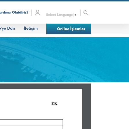
ardımcı Olabiliriz?
Select Language
▼
e'ye Dair
İletişim
Online İşlemler