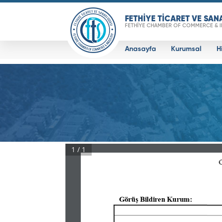
FETHİYE TİCARET VE SAN
FETHİYE CHAMBER OF COMMERCE & 
Anasayfa
Kurumsal
H
Real 3D Flipbook has lightbox feature - bo
1 / 1
Click on a book cover to start reading.