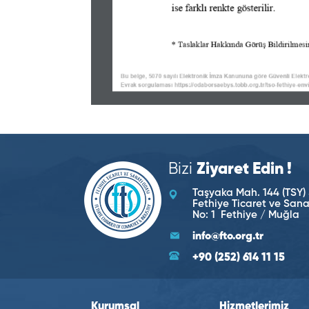
Bizi
Ziyaret Edin !
Taşyaka Mah. 144 (TSY) 
Fethiye Ticaret ve San
No: 1 Fethiye / Muğla
info@fto.org.tr
+90 (252) 614 11 15
Kurumsal
Hizmetlerimiz