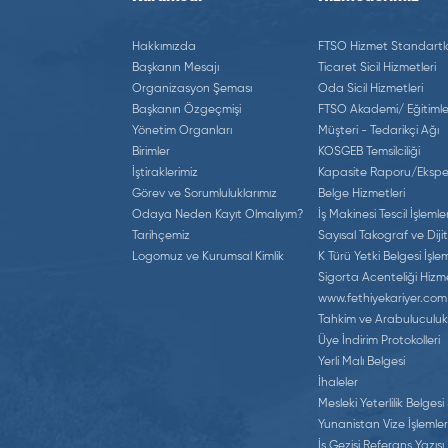
Hakkımızda
FTSO Hizmet Standartla
Başkanın Mesajı
Ticaret Sicil Hizmetleri
Organizasyon Şeması
Oda Sicil Hizmetleri
Başkanın Özgeçmişi
FTSO Akademi/ Eğitimle
Yönetim Organları
Müşteri - Tedarikçi Ağı
Birimler
KOSGEB Temsilciliği
İştiraklerimiz
Kapasite Raporu/Eksper
Görev ve Sorumluluklarımız
Belge Hizmetleri
Odaya Neden Kayıt Olmalıyım?
İş Makinesi Tescil İşlemler
Tarihçemiz
Sayısal Takograf ve Dijit
Logomuz ve Kurumsal Kimlik
K Türü Yetki Belgesi İşlem
Sigorta Acenteliği Hizme
www.fethiyekariyer.com
Tahkim ve Arabuluculuk
Üye İndirim Protokolleri
Yerli Malı Belgesi
İhaleler
Mesleki Yeterlilik Belgesi
Yunanistan Vize İşlemler
İş Gezisi Referans Yazısı