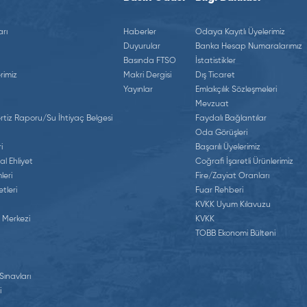
rı
Haberler
Odaya Kayıtlı Üyelerimiz
Duyurular
Banka Hesap Numaralarımız
Basında FTSO
İstatistikler
rimiz
Makri Dergisi
Dış Ticaret
Yayınlar
Emlakçılık Sözleşmeleri
Mevzuat
tiz Raporu/Su İhtiyaç Belgesi
Faydalı Bağlantılar
Oda Görüşleri
i
Başarılı Üyelerimiz
al Ehliyet
Coğrafi İşaretli Ürünlerimiz
leri
Fire/Zayiat Oranları
tleri
Fuar Rehberi
KVKK Uyum Kılavuzu
 Merkezi
KVKK
TOBB Ekonomi Bülteni
 Sınavları
i