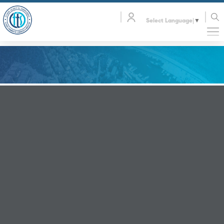
Select Language
▼
Real 3D Flipbook has lightbox feature - book can be
displayed in the same page with lightbox effect.
Click on a book cover to start reading.