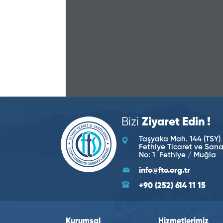
Bizi
Ziyaret Edin !
Taşyaka Mah. 144 (TSY) 
Fethiye Ticaret ve San
No: 1 Fethiye / Muğla
info@fto.org.tr
+90 (252) 614 11 15
Kurumsal
Hizmetlerimiz