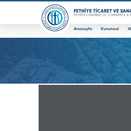
FETHİYE TİCARET VE SAN
FETHİYE CHAMBER OF COMMERCE & 
Anasayfa
Kurumsal
H
Real 3D Flipbook has lightbox feature - bo
Click on a book cover to start reading.