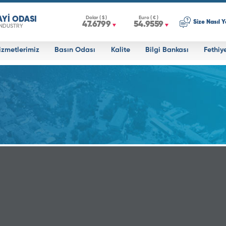
AYİ ODASI
Dolar ( $ )
Euro ( € )
Size Nasıl Y
47.6799
54.9559
INDUSTRY
izmetlerimiz
Basın Odası
Kalite
Bilgi Bankası
Fethiy
ok can be displayed in the same page with lightbox effect.