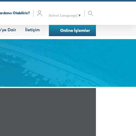
ardımcı Olabiliriz?
Select Language
▼
e'ye Dair
İletişim
Online İşlemler