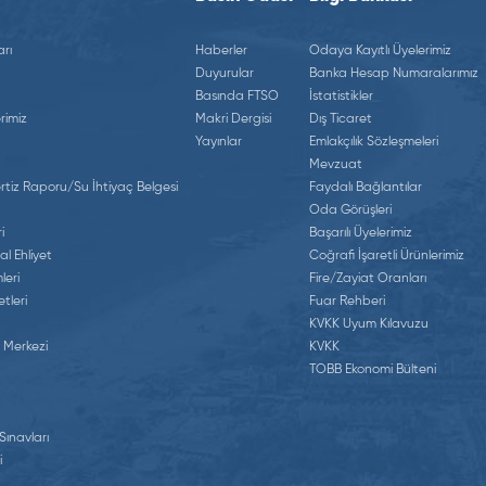
rı
Haberler
Odaya Kayıtlı Üyelerimiz
Duyurular
Banka Hesap Numaralarımız
Basında FTSO
İstatistikler
rimiz
Makri Dergisi
Dış Ticaret
Yayınlar
Emlakçılık Sözleşmeleri
Mevzuat
tiz Raporu/Su İhtiyaç Belgesi
Faydalı Bağlantılar
Oda Görüşleri
i
Başarılı Üyelerimiz
al Ehliyet
Coğrafi İşaretli Ürünlerimiz
leri
Fire/Zayiat Oranları
tleri
Fuar Rehberi
KVKK Uyum Kılavuzu
 Merkezi
KVKK
TOBB Ekonomi Bülteni
 Sınavları
i