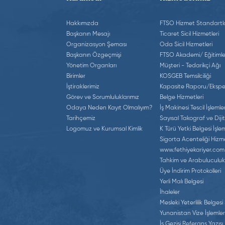
Hakkımızda
FTSO Hizmet Standartla
Başkanın Mesajı
Ticaret Sicil Hizmetleri
Organizasyon Şeması
Oda Sicil Hizmetleri
Başkanın Özgeçmişi
FTSO Akademi/ Eğitimle
Yönetim Organları
Müşteri - Tedarikçi Ağı
Birimler
KOSGEB Temsilciliği
İştiraklerimiz
Kapasite Raporu/Eksper
Görev ve Sorumluluklarımız
Belge Hizmetleri
Odaya Neden Kayıt Olmalıyım?
İş Makinesi Tescil İşlemler
Tarihçemiz
Sayısal Takograf ve Dijit
Logomuz ve Kurumsal Kimlik
K Türü Yetki Belgesi İşlem
Sigorta Acenteliği Hizme
www.fethiyekariyer.com
Tahkim ve Arabuluculuk
Üye İndirim Protokolleri
Yerli Malı Belgesi
İhaleler
Mesleki Yeterlilik Belgesi
Yunanistan Vize İşlemler
İş Gezisi Referans Yazısı